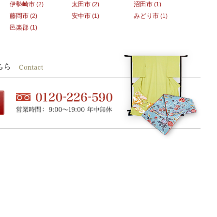
伊勢崎市
太田市
沼田市
(2)
(2)
(1)
藤岡市
安中市
みどり市
(2)
(1)
(1)
邑楽郡
(1)