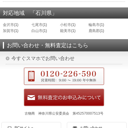
対応地域 「石川県」
金沢市
(1)
七尾市
(1)
小松市
(1)
輪島市
(1)
加賀市
(1)
白山市
(1)
能美市
(1)
鹿島郡
(1)
お問い合わせ・無料査定はこちら
今すぐスマホでお問い合わせ
古物商 神奈川県公安委員会 第452570007513号
PCサイトへ
お問い合わせ