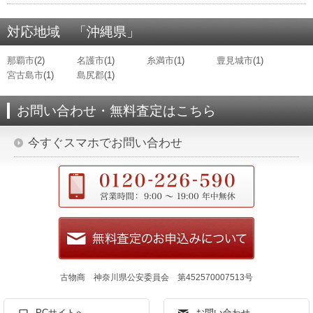
対応地域 「沖縄県」
那覇市
(2)
名護市
(1)
糸満市
(1)
豊見城市
(1)
宮古島市
(1)
島尻郡
(1)
お問い合わせ・無料査定はこちら
今すぐスマホでお問い合わせ
古物商 神奈川県公安委員会 第452570007513号
PCサイトへ
お問い合わせ