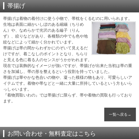
帯揚げ
帯揚げは着物の着付けに使う小物で、帯枕をくるむのに用いられます。
生地は表面に細かいしぼのある縮緬（ちりめ
ん）や、なめらかで光沢のある綸子（りん
ず）、絞りなどがあり、各種類の中でも色や地
紋などによって細かく分かれています。
帯揚げは帯の間からわずかにのぞいて見えるだ
けですが、着こなしのポイントとなり、ちらり
と見える色に着る人のセンスがうかがわれます。
現在では装飾的なイメージが強いですが、帯揚げが出来た当初は帯の重
さを加減し、帯の形を整えるという役割を持っていました。
帯揚げは華やかな色合いの物や、凝った模様の物もあり、可愛らしいア
イテムです。着物や帯などと一緒に大量に所持しているという方もいら
っしゃいます。
『着物買取いわの』では帯揚げに限らず、帯や着物の買取も行っており
ます。
一覧へ戻る→
お問い合わせ・無料査定はこちら