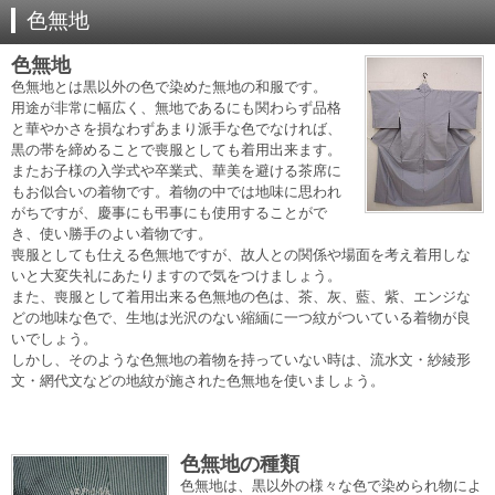
色無地
色無地
色無地とは黒以外の色で染めた無地の和服です。
用途が非常に幅広く、無地であるにも関わらず品格
と華やかさを損なわずあまり派手な色でなければ、
黒の帯を締めることで喪服としても着用出来ます。
またお子様の入学式や卒業式、華美を避ける茶席に
もお似合いの着物です。着物の中では地味に思われ
がちですが、慶事にも弔事にも使用することがで
き、使い勝手のよい着物です。
喪服としても仕える色無地ですが、故人との関係や場面を考え着用しな
いと大変失礼にあたりますので気をつけましょう。
また、喪服として着用出来る色無地の色は、茶、灰、藍、紫、エンジな
どの地味な色で、生地は光沢のない縮緬に一つ紋がついている着物が良
いでしょう。
しかし、そのような色無地の着物を持っていない時は、流水文・紗綾形
文・網代文などの地紋が施された色無地を使いましょう。
色無地の種類
色無地は、黒以外の様々な色で染められ物によ