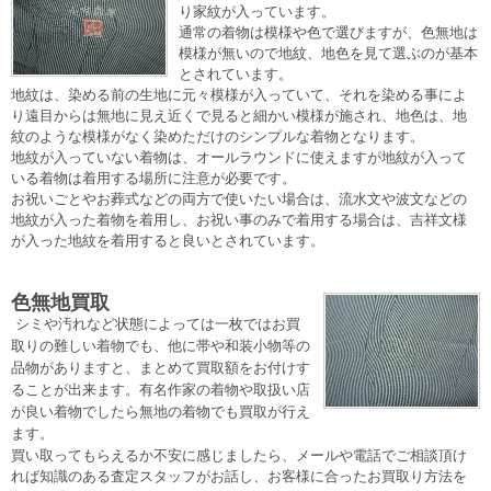
り家紋が入っています。
通常の着物は模様や色で選びますが、色無地は
模様が無いので地紋、地色を見て選ぶのが基本
とされています。
地紋は、染める前の生地に元々模様が入っていて、それを染める事によ
り遠目からは無地に見え近くで見ると細かい模様が施され、地色は、地
紋のような模様がなく染めただけのシンプルな着物となります。
地紋が入っていない着物は、オールラウンドに使えますが地紋が入って
いる着物は着用する場所に注意が必要です。
お祝いごとやお葬式などの両方で使いたい場合は、流水文や波文などの
地紋が入った着物を着用し、お祝い事のみで着用する場合は、吉祥文様
が入った地紋を着用すると良いとされています。
色無地買取
シミや汚れなど状態によっては一枚ではお買
取りの難しい着物でも、他に帯や和装小物等の
品物がありますと、まとめて買取額をお付けす
ることが出来ます。有名作家の着物や取扱い店
が良い着物でしたら無地の着物でも買取が行え
ます。
買い取ってもらえるか不安に感じましたら、メールや電話でご相談頂け
れば知識のある査定スタッフがお話し、お客様に合ったお買取り方法を