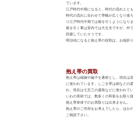
ています。
江戸時代中期になると、時代の流れとと
時代の流れに合わせて帯幅が広くなり後
り江戸時代中期では裾を引くようになり
裾を引く事は室内では大丈夫ですが、外
回避していたそうです。
明治頃になると抱え帯の役割は、お端折
抱え帯の買取
抱え帯は縮緬や綸子を素材とし、現在は
に使われています。しごき帯は絹などの
れ、現在は七五三の盛装などに使われて
いわの美術では、数多くの和装をお取り
抱え帯単体でのお買取りは出来ません。
抱え帯のご売却をお考えでしたら、ほか
ご相談下さい。