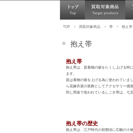
TOP
>
買取対象商品
>
帯
>
抱え帯
抱え帯
抱え帯
抱え帯は、昔着物の裾をたくし上げる時
ます。
昔は着物の裾を上げる為に使われていま
ら花嫁衣裳の装飾としてアクセサリー感
同じ用途で使われているしごき帯は、七
抱え帯の歴史
抱え帯は、江戸時代の初期頃に広幅の小