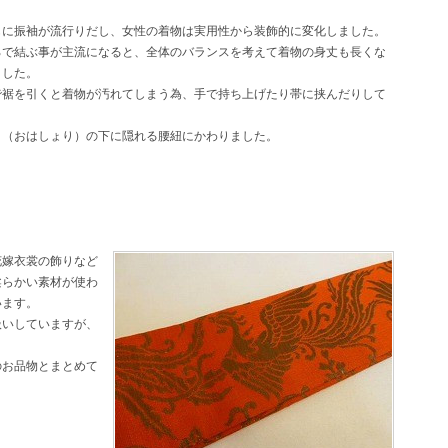
もに振袖が流行りだし、女性の着物は実用性から装飾的に変化しました。
ろで結ぶ事が主流になると、全体のバランスを考えて着物の身丈も長くな
ました。
で裾を引くと着物が汚れてしまう為、手で持ち上げたり帯に挟んだりして
り（おはしょり）の下に隠れる腰紐にかわりました。
花嫁衣裳の飾りなど
柔らかい素材が使わ
います。
扱いしていますが、
のお品物とまとめて