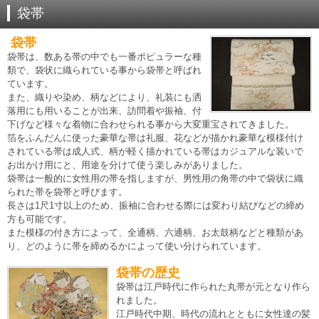
袋帯
袋帯
袋帯は、数ある帯の中でも一番ポピュラーな種
類で、袋状に織られている事から袋帯と呼ばれ
ています。
また、織りや染め、柄などにより、礼装にも洒
落用にも用いることが出来、訪問着や振袖、付
下げなど様々な着物に合わせられる事から大変重宝されてきました。
箔をふんだんに使った豪華な帯は礼服、花などが描かれ豪華な模様付け
されている帯は成人式、柄が軽く描かれている帯はカジュアルな装いで
お出かけ用にと、用途を分けて使う楽しみがありました。
袋帯は一般的に女性用の帯を指しますが、男性用の角帯の中で袋状に織
られた帯を袋帯と呼びます。
長さは1尺1寸以上のため、振袖に合わせる際には変わり結びなどの締め
方も可能です。
また模様の付き方によって、全通柄、六通柄、お太鼓柄などと種類があ
り、どのように帯を締めるかによって使い分けられています。
袋帯の歴史
袋帯は江戸時代に作られた丸帯が元となり作ら
れました。
江戸時代中期、時代の流れとともに女性達の髪