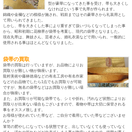
型が豪華になってきた事を受け、帯も大きくし
なければという事で丸帯が作られます。
錦織や金襴などの模様が施され、戦前まではその豪華さから礼装用とし
て用いられてきました。
しかし、帯を大きくした事により重すぎて扱いづらくなってしまった事
から、昭和初期に花柳界が袋帯を考案し、現代の袋帯となりました。
現在丸帯は、舞妓さん、芸者さん、婚礼衣裳などで用いられ、一般的に
使用される事はほとんどなくなりました。
袋帯の買取
袋帯の買取は行っていますが、お品物によりお
買取りが難しい物が御座います。
龍村美術や藤林徳扇などの有名工房や有名作家
などのお品物でしたら1点でもお買取りが可能
ですが、無名の袋帯などはお買取りが難しい場
合が御座います。
また、お買取りが可能な袋帯でも、シミや折れ、汚れなど状態によりお
買取りが出来ない場合もございますので、着物や帯は大切に保管される
事をオススメ致します。
お母様が使われていた帯など、ご自分で着用していた帯などございませ
んか？
箪笥の肥やしになっている状態ですと、出していなくても使っていなく