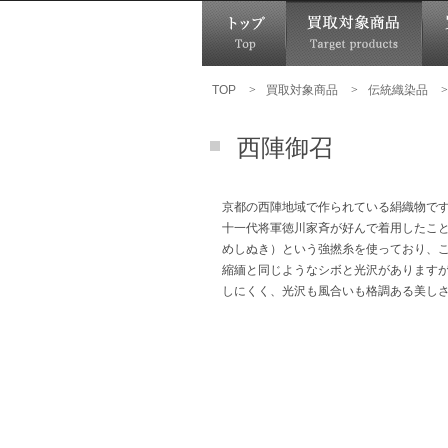
TOP
>
買取対象商品
>
伝統織染品
>
西陣御召
京都の西陣地域で作られている絹織物で
十一代将軍徳川家斉が好んで着用したこ
めしぬき）という強撚糸を使っており、
縮緬と同じようなシボと光沢があります
しにくく、光沢も風合いも格調ある美し