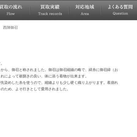
西陣御召
す。
とから、御召と称されました。御召は御召縮緬の略で、緯糸に御召緯（お
これによって裾捌きの良い、体に添う着物が出来ます。
が先染めした糸を使うので、縮緬よりも少し硬く織り上がります。着崩れ
さのため、よそ行きとして愛用されました。