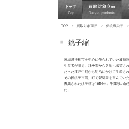
TOP
>
買取対象商品
>
伝統織染品
>
銚子縮
茨城県神栖市を中心に作られていた波崎
生産者が増え、銚子市から各地へ出荷さ
だった江戸中期から明治にかけて生産さ
その後銚子市清川町で製綿業を営んでい
復興された銚子縮は1954年に千葉県の無
た。