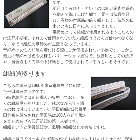
です。
組紐（くみひも）というのは細い絹糸や綿糸
を編んで織り上げた紐で、元々は仏具や経
典、巻物の付属品の飾り紐として、仏教の伝
来とともに日本に入ってきました。
帯締めとして組紐が使用されるようになるの
は江戸末期頃、それまで使用されていた丸絎紐はほとんど使われなくな
り、今では組紐の帯締めが主流となっています。
帯締めは女性の和服を着付ける際にしか使用されない小物です。しかし
最近の帯締めは色や文様もバリエーション豊富で、観賞用としての所持
や、居合道用の刀剣の下げ緒として使用されている方もいるそうです。
組紐買取ります
こちらの組紐は1968年東京都豊島区に創業し
た平田組紐のものです。
当時豊島区には組紐職人が集中しており、多
くの組紐屋がありました。残念ながら年々職
人の数は減っていますが、平田組紐の2代目平
田竹峯を襲名された平田晃は100人を超す職人
をまとめあげる江戸組紐の第一人者です。
組紐というと伊賀組紐や、道明の組紐などが有名ですね。
組紐の買取では一本でお値段の付くお品物はあまりありませんが、深見