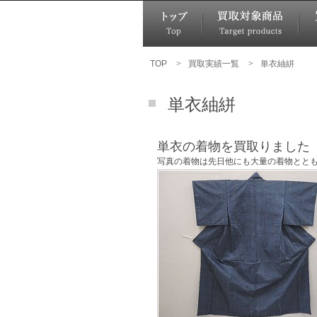
TOP
>
買取実績一覧
>
単衣紬絣
単衣紬絣
単衣の着物を買取りました
写真の着物は先日他にも大量の着物とと