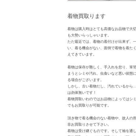
着物買取ります
着物は購入時はとても高価なお品物で大
も大勢いらっしゃいます。
ただ最近では、着物の着付けが出来ず、
い、着る機会がない、面倒で着物を着た
えてきています。
着物は保存が難しく、手入れを怠り、箪
まうとシミや汚れ、虫食いなど悪い状態
る場合がございます。
しかし、古い着物だし、汚れているから
は勿体無いです！
着物買取いわのではお品物によってはシ
でもお買取りが可能です。
頂き物で着る機会のない着物や、故人の
非お買取りさせて下さい。
着物は受け継ぐものです。そして袖を通