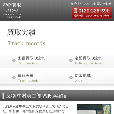
反物 中村勇二郎型紙 浜縮緬
以前東京都中央区でお買取りさせて頂きまし
た、中村勇二郎の型紙を使用した反物です。