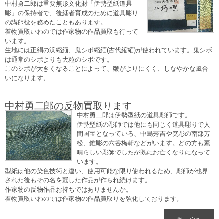
中村勇二郎は重要無形文化財「伊勢型紙道具
彫」の保持者で、後継者育成のために道具彫り
の講師役を務めたこともあります。
着物買取いわのでは作家物の作品買取も行って
います。
生地には正絹の浜縮緬、鬼シボ縮緬(古代縮緬)が使われています。鬼シボ
は通常のシボよりも大粒のシボです。
このシボが大きくなることによって、皺がよりにくく、しなやかな風合
いになります。
中村勇二郎の反物買取ります
中村勇二郎は伊勢型紙の道具彫師です。
伊勢型紙の彫師では他にも同じく道具彫りで人
間国宝となっている、中島秀吉や突彫の南部芳
松、錐彫の六谷梅軒などがいます。どの方も素
晴らしい彫師でしたが既にお亡くなりになって
います。
型紙は他の染色技術と違い、使用可能な限り使われるため、彫師が他界
された後もその名を冠した作品が作られ続けます。
作家物の反物作品お持ちではありませんか。
着物買取いわのでは作家物の作品買取りを強化しております。