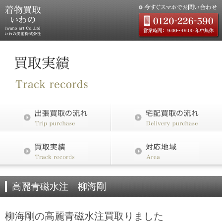
高麗青磁水注 柳海剛
柳海剛の高麗青磁水注買取りました