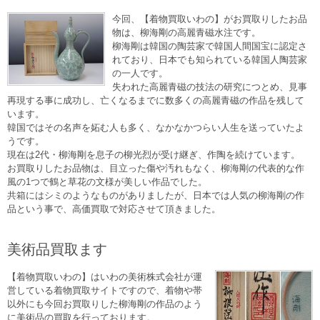
今回、【着物買取いわの】がお買取りしたお品
物は、柳海剛の高麗青磁水注です。
柳海剛は韓国の陶芸家で韓国人間国宝に認定さ
れており、日本でも知られている韓国人陶芸家
の一人です。
失われた高麗青磁の技法の研究につとめ、見事
再現する事に成功し、亡くなるまでに数多くの高麗青磁の作品を残して
います。
韓国ではその名声を妬む人も多く、なかなかつらい人生を送っていたよ
うです。
現在は2代・柳海剛を息子の柳光烈が受け継ぎ、作陶を続けています。
お買取りしたお品物は、目立った傷や汚れもなく、柳海剛の代表的な作
風の1つで鶴と草花の文様が美しい作品でした。
共箱にはシミのようなものがありましたが、日本では人気の柳海剛の作
品という事で、高価買取で対応させて頂きました。
美術品買取ます
【着物買取いわの】はいわの美術株式会社が運
営している着物買取サイトですので、着物や帯
以外にも今回お買取りした柳海剛の作品のよう
に美術品の買取を行っております。