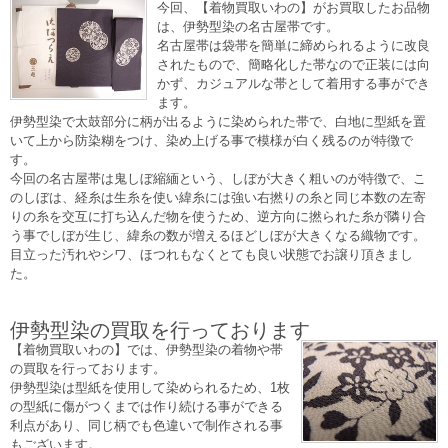
今回、【着物買取いわの】がお買取したお品物
は、伊勢型染の名古屋帯です。
名古屋帯は袋帯を簡単に締められるように改良
されたもので、簡略化した帯なので正装には向
かず、カジュアルな帯として着用する事ができ
ます。
伊勢型染で太鼓部分に柄が出るように染められた帯で、白地に型紙を置
いて上から防染糊をつけ、染め上げる事で模様が白く残るのが特徴で
す。
今回の名古屋帯は鬼しぼ縮緬という、しぼが大きく粗いのが特徴で、こ
のしぼは、経糸は生糸を使い緯糸には強い右撚りの糸と同じ本数の左寄
りの糸を交互に打ち込んだ物を使うため、逆方向に撚られた糸が隣り合
う事でしぼが生じ、緯糸の数が増えるほどしぼが大きくなる織物です。
目立った汚れやシワ、ほつれもなくとても良い状態でお譲り頂きまし
た。
伊勢型染の買取を行っております
【着物買取いわの】では、伊勢型染の着物や帯
の買取を行っております。
伊勢型染は型紙を使用して染められるため、1枚
の型紙に傷がつくまでは作り続ける事ができる
利点があり、同じ柄でも色違いで制作される事
もございます。