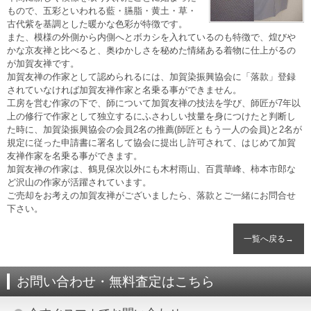
もので、五彩といわれる藍・臙脂・黄土・草・
古代紫を基調とした暖かな色彩が特徴です。
また、模様の外側から内側へとボカシを入れているのも特徴で、煌びや
かな京友禅と比べると、奥ゆかしさを秘めた情緒ある着物に仕上がるの
が加賀友禅です。
加賀友禅の作家として認められるには、加賀染振興協会に「落款」登録
されていなければ加賀友禅作家と名乗る事ができません。
工房を営む作家の下で、師について加賀友禅の技法を学び、師匠が7年以
上の修行で作家として独立するにふさわしい技量を身につけたと判断し
た時に、加賀染振興協会の会員2名の推薦(師匠ともう一人の会員)と2名が
規定に従った申請書に署名して協会に提出し許可されて、はじめて加賀
友禅作家を名乗る事ができます。
加賀友禅の作家は、鶴見保次以外にも木村雨山、百貫華峰、柿本市郎な
ど沢山の作家が活躍されています。
ご売却をお考えの加賀友禅がございましたら、落款とご一緒にお問合せ
下さい。
一覧へ戻る→
お問い合わせ・無料査定はこちら