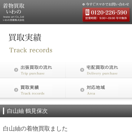
白山紬 鶴見保次
白山紬の着物買取ました