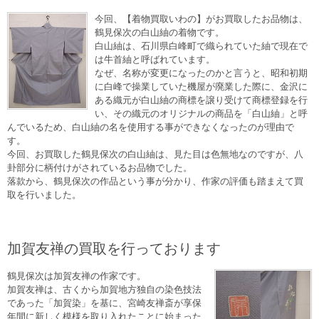
今回、【着物買取いわの】がお買取したお品物は、
鶴見保次の白山紬の着物です。
白山紬は、石川県白峰町で織られていた紬で現在で
は牛首紬と呼ばれています。
なぜ、名称が変更になったのかと言うと、昭和初期
に白峰で操業していた機屋が廃業した際に、金沢に
ある織元が白山紬の商標を譲り受けて商標登録を行
い、その織元のオリジナルの商品を「白山紬」と呼
んでいるため、白山紬の名を使用する事ができなくなったのが理由で
す。
今回、お買取した鶴見保次の白山紬は、見た目は色無地なのですが、八
卦部分に柄付けがされているお品物でした。
落款から、鶴見保次の作品という事が分かり、作家の評価も踏まえて買
取を行いました。
加賀友禅の買取を行っております
鶴見保次は加賀友禅の作家です。
加賀友禅は、古くから加賀地方独自の染色技法
であった「加賀染」を基に、宮崎友禅斎が享保
年間に新しく模様を取り入れたことに始まった