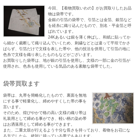
今回、【着物買取いわの】がお買取りしたお品
物は袋帯です。
金銀の引箔の袋帯で、引箔とは金箔、銀箔など
を経糸に織り込んだもので、別名・平金箔と呼
ばれています。
24Kあるいは銀を薄く伸ばし、和紙に貼ってか
ら細かく裁断して織り込んでいくため、刺繍などとは違って平坦でかさ
ばらず、引箔だけで文様を表した帯や、他の技法を併用して引箔の地に
色糸で文様を織り表したものもなどがございます。
お買取りした袋帯は、地が銀の引箔を使用し、文様の一部に金の引箔が
使用され、色糸も使用している気品のある素敵な袋帯でした。
袋帯買取ます
袋帯は、丸帯を簡略化したもので、裏面を無地
にする事で軽量化し、締めやすくした帯の事を
言います。
そのため、煌びやかで格の高い文様の織り帯は
礼装用として締める事ができ、軽い柄の染め帯
はお洒落用として締める事ができます。
また、二重太鼓が行えるよう十分な長さを持っており、着物をお召にな
る方でしたら、絶対に持っている帯でもあります。