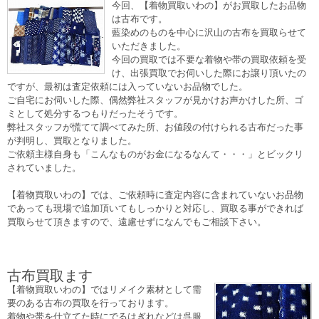
今回、【着物買取いわの】がお買取したお品物
は古布です。
藍染めのものを中心に沢山の古布を買取らせて
いただきました。
今回の買取では不要な着物や帯の買取依頼を受
け、出張買取でお伺いした際にお譲り頂いたの
ですが、最初は査定依頼には入っていないお品物でした。
ご自宅にお伺いした際、偶然弊社スタッフが見かけお声かけした所、ゴ
ミとして処分するつもりだったそうです。
弊社スタッフが慌てて調べてみた所、お値段の付けられる古布だった事
が判明し、買取となりました。
ご依頼主様自身も「こんなものがお金になるなんて・・・」とビックリ
されていました。
【着物買取いわの】では、ご依頼時に査定内容に含まれていないお品物
であっても現場で追加頂いてもしっかりと対応し、買取る事ができれば
買取らせて頂きますので、遠慮せずになんでもご相談下さい。
古布買取ます
【着物買取いわの】ではリメイク素材として需
要のある古布の買取を行っております。
着物や帯を仕立てた時にでるはぎれなどは呉服