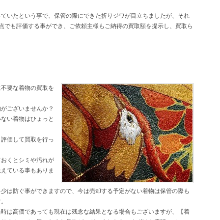
っていたという事で、保管の際にできた折りジワが目立ちましたが、それ
1点でも評価する事ができ、ご依頼主様もご納得の買取額を提示し、買取ら
に不要な着物の買取を
物がございませんか？
いない着物はひょっと
と評価して買取を行っ
ておくとシミや汚れが
生えている事もありま
多少は防ぐ事ができますので、今は売却する予定がない着物は保管の際も
す。
当時は高価であっても現在は残念な結果となる場合もございますが、【着