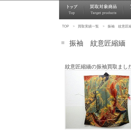
TOP
>
買取実績一覧
>
振袖 紋意匠
振袖 紋意匠縮緬
紋意匠縮緬の振袖買取まし