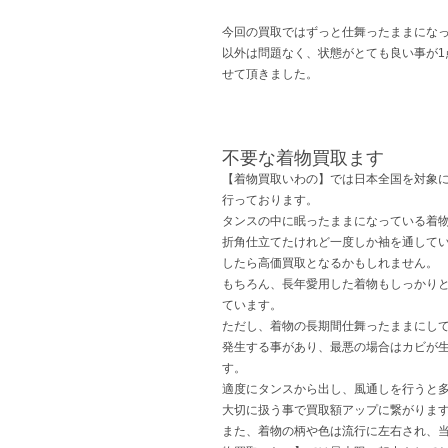
今回の買取ではずっと仕舞ったままにな
以外は問題なく、状態がとても良い事が
せて頂きました。
不要な着物買取ます
【着物買取いわの】では日本全国を対象
行っております。
タンスの中に眠ったままになっている着
折角仕立てたけれど一度しか袖を通して
したら高価買取となるかもしれません。
もちろん、長年愛用した着物もしっかり
ています。
ただし、着物の長期間仕舞ったままにし
発生する事があり、最悪の場合はカビが
す。
適度にタンスから出し、風通しを行うと
大切に扱う事で買取額アップに繋がりま
また、着物の柄や色は流行に左右され、