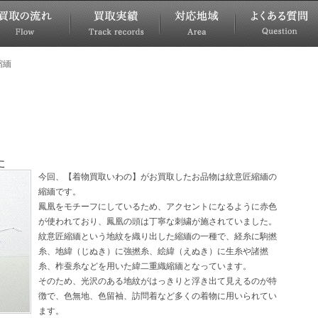
縮緬
た
今回、【着物買取いわの】がお買取したお品物は紋意匠縮緬の
縮緬です。
鳳凰をモチーフにしているため、アクセントになるように赤色
が使われており、鳳凰の頭は丁寧な刺繍が施されていました。
紋意匠縮緬という地紋を織り出した縮緬の一種で、経糸に駒撚
糸、地緯（じぬき）に強撚糸、絵緯（えぬき）に生糸や諸撚
糸、柞蚕糸などを用いた緯二重織縮緬となっています。
そのため、光沢のある地紋がはっきりと浮き出て見えるのが特
徴で、色無地、色留袖、訪問着など多くの着物に用いられてい
ます。