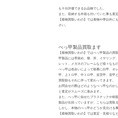
も十分評価できるお品物でした。
また、収納する外箱も付いていた事も査
【着物買取いわの】では着物や帯以外に
さい。
べっ甲製品買取ます
【着物買取いわの】ではべっ甲製品の買
甲製品には帯留め、簪、笄、イヤリング
レット、メガネのフレームなど様々なも
べっ甲は色合いによって順番に白甲、オ
甲、上トロ甲、中トロ甲、並茨甲、並甲
買取額もそれに伴って変わってきます。
お問合せの際はどのようなべっ甲なのか
と査定がスムーズに進みます。
また、べっ甲に似せたプラスチックや樹
製品が出回っていますが、こちらは買取
しかし、本物のべっ甲かどうか見分ける
【着物買取いわの】では査定・見積りな