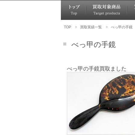
TOP
>
買取実績一覧
>
べっ甲の手鏡
べっ甲の手鏡
べっ甲の手鏡買取ました