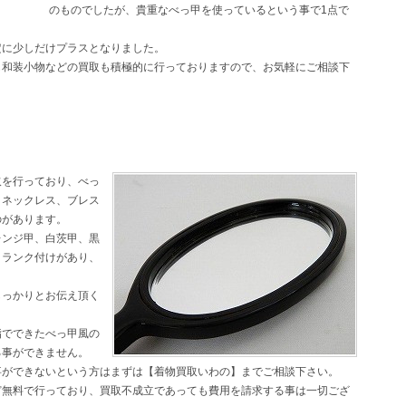
のものでしたが、貴重なべっ甲を使っているという事で1点で
定に少しだけプラスとなりました。
も和装小物などの買取も積極的に行っておりますので、お気軽にご相談下
取を行っており、べっ
、ネックレス、ブレス
のがあります。
レンジ甲、白茨甲、黒
とランク付けがあり、
しっかりとお伝え頂く
脂でできたべっ甲風の
る事ができません。
事ができないという方はまずは【着物買取いわの】までご相談下さい。
ど無料で行っており、買取不成立であっても費用を請求する事は一切ござ