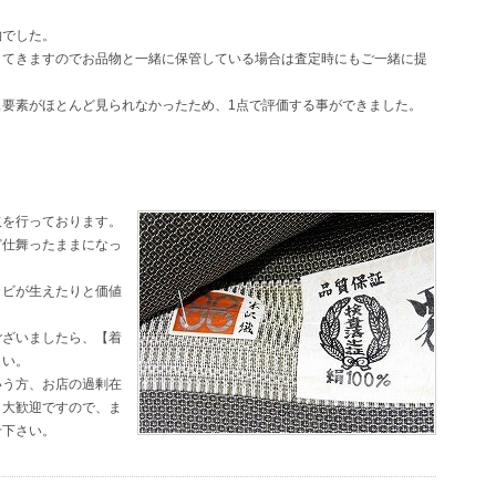
物でした。
してきますのでお品物と一緒に保管している場合は査定時にもご一緒に提
ス要素がほとんど見られなかったため、1点で評価する事ができました。
取を行っております。
ど仕舞ったままになっ
カビが生えたりと価値
ございましたら、【着
さい。
いう方、お店の過剰在
も大歓迎ですので、ま
せ下さい。