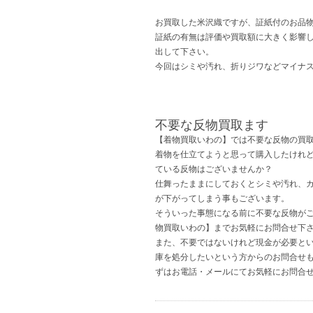
お買取した米沢織ですが、証紙付のお品
証紙の有無は評価や買取額に大きく影響
出して下さい。
今回はシミや汚れ、折りジワなどマイナ
不要な反物買取ます
【着物買取いわの】では不要な反物の買
着物を仕立てようと思って購入したけれ
ている反物はございませんか？
仕舞ったままにしておくとシミや汚れ、
が下がってしまう事もございます。
そういった事態になる前に不要な反物が
物買取いわの】までお気軽にお問合せ下
また、不要ではないけれど現金が必要と
庫を処分したいという方からのお問合せ
ずはお電話・メールにてお気軽にお問合