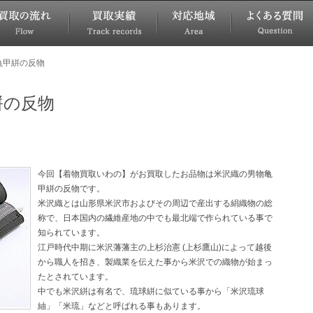
亀甲絣の反物
絣の反物
今回【着物買取いわの】がお買取したお品物は米沢織の男物亀
甲絣の反物です。
米沢織とは山形県米沢市およびその周辺で産出する絹織物の総
称で、日本国内の繊維産地の中でも最北端で作られている事で
知られています。
江戸時代中期に米沢藩藩主の上杉治憲 (上杉鷹山)によって越後
から職人を招き、製織業を伝えた事から米沢での織物が始まっ
たとされています。
中でも米沢絣は有名で、琉球絣に似ている事から「米沢琉球
紬」「米琉」などと呼ばれる事もあります。