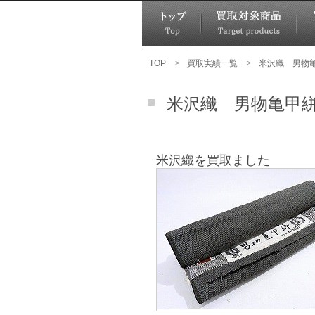
TOP
>
買取実績一覧
>
米沢織 男物
米沢織 男物亀甲
米沢織を買取ました