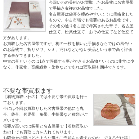
今回いわの美術がお買取したお品物は名古屋帯
で手描き友禅のお品物でした。
名古屋帯は袋帯を締めやすいように簡略化した
もので、中古市場でも需要のあるお品物です。
その名の通り名古屋で考案された帯で、名古屋
仕立て、松葉仕立て、おそめ仕立てなど仕立て
方があります。
お買取した名古屋帯ですが、梅の一枝を描いた手描きならではの風合い
のお品物で、折りジワ、シミ、汚れなどがない美品という事で高く評価
する事ができました。
中古の帯というのは1点で評価する事ができるお品物というのは非常に少
なく、作家物、高級織物・染物などであれば買取額も期待できます。
不要な帯買取ます
【着物買取いわの】では不要な帯の買取を行っ
ております。
帯には今回お買取りした名古屋帯の他にも丸
帯、袋帯、兵児帯、角帯、半幅帯など種類がご
ざいます。
需要が高いのは袋帯と名古屋帯で【着物買取い
わの】でも買取に力を入れております。
お問合せの際はどのような帯のご売却をお考えなのか、できるだけ詳し