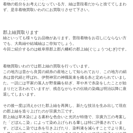
着物の処分をお考えになっている方、紬は普段着だからと捨ててしまわ
ず、是非着物買取いわのにお買取りさせて下さい。
郡上紬買取ります
紬といっても様々なお品物があります。普段着物をお召しにならない方
でも、大島紬や結城紬はご存知でしょう。
今回ご紹介するのは岐阜県郡上郡八幡町の郡上紬(ぐじょうつむぎ)です。
着物買取いわのでは郡上紬の買取を行っています。
この地方は昔から良質の絹糸の産地として知られており、この地方の絹
糸は曾代絹と呼ばれ、伊勢神宮の神職装束を織る糸と定められていまし
た。一説には平家の落人が野蚕繭を紡ぎ、草や木で糸染をしたことが始
まりだと言われていますが、残念ながらその伝統の染織は明治以降に衰
退してしまいます。
その後一度は消えかけた郡上紬を再興し、新たな技法を生み出して現在
の郡上紬を造り上げたのが宗廣力三です。
郡上紬は草木染による素朴な色合いと光沢が特徴で、宗廣力三の考案し
た「どぼんこ染」によって染め上げられる暈しは特に評価されていま
す。どぼんこ染では糸を引き上げたり、染料液を減らすことでより美し