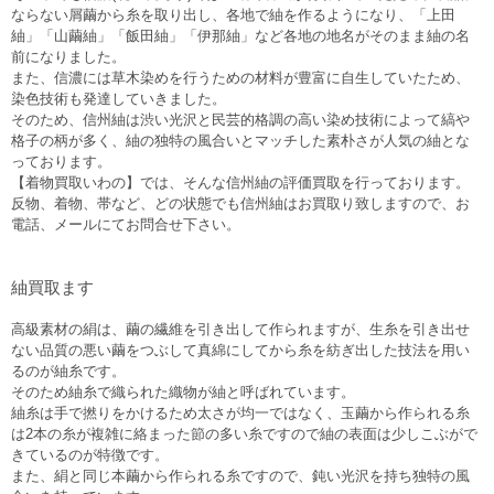
ならない屑繭から糸を取り出し、各地で紬を作るようになり、「上田
紬」「山繭紬」「飯田紬」「伊那紬」など各地の地名がそのまま紬の名
前になりました。
また、信濃には草木染めを行うための材料が豊富に自生していたため、
染色技術も発達していきました。
そのため、信州紬は渋い光沢と民芸的格調の高い染め技術によって縞や
格子の柄が多く、紬の独特の風合いとマッチした素朴さが人気の紬とな
っております。
【着物買取いわの】では、そんな信州紬の評価買取を行っております。
反物、着物、帯など、どの状態でも信州紬はお買取り致しますので、お
電話、メールにてお問合せ下さい。
紬買取ます
高級素材の絹は、繭の繊維を引き出して作られますが、生糸を引き出せ
ない品質の悪い繭をつぶして真綿にしてから糸を紡ぎ出した技法を用い
るのが紬糸です。
そのため紬糸で織られた織物が紬と呼ばれています。
紬糸は手で撚りをかけるため太さが均一ではなく、玉繭から作られる糸
は2本の糸が複雑に絡まった節の多い糸ですので紬の表面は少しこぶがで
きているのが特徴です。
また、絹と同じ本繭から作られる糸ですので、鈍い光沢を持ち独特の風