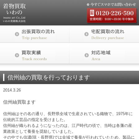
信州紬の買取を行っております
2014.3.26
信州紬買取ます
信州紬はその名の通り、長野県全域で生産されている織物で、1975年に
伝統的工芸品の指定を受けました。
信州紬が織られるようになったのは、江戸時代の頃で、当時は各藩の産
業政策として養蚕を奨励していました。
その中でも信濃(現・長野県)では全域で養蚕が行われていたため、製品に