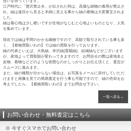
合いを持っています。
江戸時代に「贅沢禁止令」が出された時は、高価な絹物の着用が禁止さ
れ、紬は遠目から見ると木綿に見える事から紬の着物は大変重宝されま
した。
紬は着心地は少し硬いですが生地がなじむと心地よいものとなり、人気
を集めています。
現在では紬は手間のかかる織物ですので、高額で取引されている事も多
く、【着物買取いわの】では紬の買取を行っております。
紬の代表といえば、大島紬、米沢紬(置賜紬)、結城紬などがございます
が、産地よって買取額が変わってきますので、お問合せの際は産地名と
反物、着物などどのような状態なのかしっかりとお伝え頂くと、査定が
スムーズに進みます。
また、紬の種類が分からない場合は、お写真をメールに添付していただ
けますと画像を見ての簡易査定を行う事も可能ですので、紬の売却をお
考えでしたら、【着物買取いわの】までお問合せ下さい。
一覧へ戻る→
お問い合わせ・無料査定はこちら
今すぐスマホでお問い合わせ