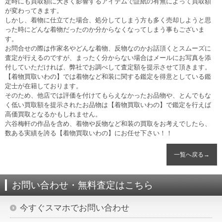
定時にも買取額に大きく影響するアイテムで証紙の有無によって買取額
が変わってきます。
しかし、着物に仕立てた場合、処分してしまう方も多く売却しようと思
った時にどんな着物だったのか分からなくなってしまう事もございま
す。
お問合せの際は作家名やどんな着物、反物なのかお話頂くとスムーズに
査定が行えるのですが、まったく分からない場合はメールにお写真を添
付していただければ、弊社でお調べして査定額を提示させて頂きます。
【着物買取いわの】では着物など和装に関する鑑定を得意としている鑑
定士が在籍しております。
そのため、他店では評価を付けてもらえなかったお品物や、とんでもな
く低い買取額を提示されたお品物は【着物買取いわの】で鑑定を行えば
高価買取となるかもしれません。
六谷梅軒の作品を含め、着物や反物など和装の買取をお考えでしたら、
数ある実績を誇る【着物買取いわの】にお任せ下さい！！
一覧へ戻る→
お問い合わせ・無料査定はこちら
今すぐスマホでお問い合わせ