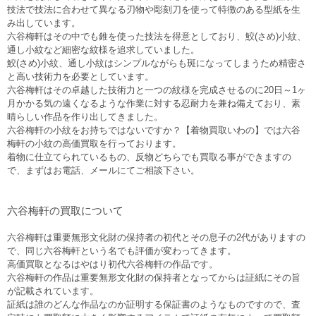
技法で技法に合わせて異なる刃物や彫刻刀を使って特徴のある型紙を生
み出しています。
六谷梅軒はその中でも錐を使った技法を得意としており、鮫(さめ)小紋、
通し小紋など細密な紋様を追求していました。
鮫(さめ)小紋、通し小紋はシンプルながらも斑になってしまうため精密さ
と高い技術力を必要としています。
六谷梅軒はその卓越した技術力と一つの紋様を完成させるのに20日～1ヶ
月かかる気の遠くなるような作業に対する忍耐力を兼ね備えており、素
晴らしい作品を作り出してきました。
六谷梅軒の小紋をお持ちではないですか？【着物買取いわの】では六谷
梅軒の小紋の高価買取を行っております。
着物に仕立てられているもの、反物どちらでも買取る事ができますの
で、まずはお電話、メールにてご相談下さい。
六谷梅軒の買取について
六谷梅軒は重要無形文化財の保持者の初代とその息子の2代がありますの
で、同じ六谷梅軒という名でも評価が変わってきます。
高価買取となるはやはり初代六谷梅軒の作品です。
六谷梅軒の作品は重要無形文化財の保持者となってからは証紙にその旨
が記載されています。
証紙は誰のどんな作品なのか証明する保証書のようなものですので、査