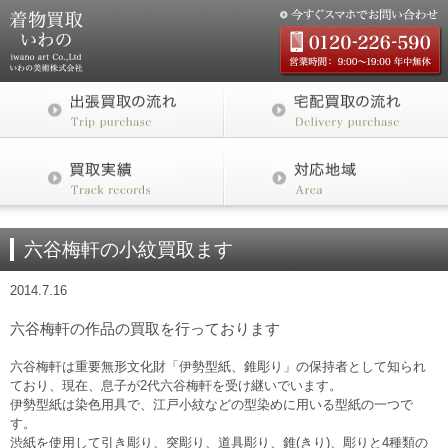
六谷梅軒の小紋買取ます
2014.7.16
六谷梅軒の作品の買取を行っております
六谷梅軒は重要無形文化財「伊勢型紙、錐彫り」の保持者として知られ
ており、現在、息子が2代六谷梅軒を受け継いでいます。
伊勢型紙は染色用具で、江戸小紋などの型染めに用いる型紙の一つで
す。
渋紙を使用して引き彫り、突彫り、道具彫り、錐(きり)、彫りと4種類の