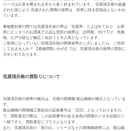
リーズはお茶を嗜まれる方から多く好まれています。 箔屋清兵衛の超越
された技により 完成された西陣の袋帯は、世界に誇る芸術品ともいわれ
ています。
着物愛好家の間では箔屋清兵衛の帯は「箔屋帯」とよばれており、お茶
席にピッタリのお洒落で上品な意匠の袋帯は、訪問着、付け下げ、色無
地、江戸小紋など幅広く似合うと大人気となっています。
ご使用になっていない箔屋清兵衛の西陣袋帯がございましたら、ご売却
してみませんか？ 【着物買取いわの】では、箔屋清兵衛の袋帯の買取に
力をいれております。
箔屋清兵衛の買取りについて
箔屋清兵衛の袋帯の織元は、京都の西陣織 陰山織物が織元となっていま
す
。
陰山織物の西陣織工業組合の証紙番号は「1522」となっておりますの
で、買取査定の際は、この証紙番号のある金色の西陣のメガネ証紙がご
一緒ですと、買取査定にプラスとなります。
また、箔屋清兵衛の「茶の心」シリーズなどの西陣織袋帯には、陰山織