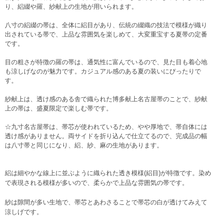
り、絽綴や羅、紗献上の生地が用いられます。
八寸の絽綴の帯は、全体に絽目があり、伝統の綴織の技法で模様が織り
出されている帯で、上品な雰囲気を楽しめて、大変重宝する夏帯の定番
です。
目の粗さが特徴の羅の帯は、通気性に富んでいるので、見た目も着心地
も涼しげなのが魅力です。カジュアル感のある夏の装いにぴったりで
す。
紗献上は、透け感のある舎で織られた博多献上名古屋帯のことで、紗献
上の帯は、盛夏限定で楽しむ帯です。
☆九寸名古屋帯は、帯芯が使われているため、やや厚地で、帯自体には
透け感がありません。両サイドを折り込んで仕立てるので、完成品の幅
は八寸帯と同じになり、絽、紗、麻の生地があります。
絽は細やかな線上に並ぶように織られた透き模様(絽目)が特徴です。
染め
で表現される模様が多いので、柔らかで上品な雰囲気の帯です。
紗は隙間が多い生地で、帯芯とあわさることで帯芯の白が透けてみえて
涼しげです。