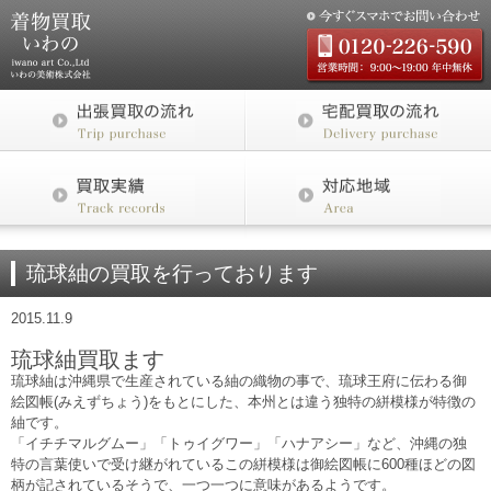
琉球紬の買取を行っております
2015.11.9
琉球紬買取ます
琉球紬は沖縄県で生産されている紬の織物の事で、琉球王府に伝わる御
絵図帳(みえずちょう)をもとにした、本州とは違う独特の絣模様が特徴の
紬です。
「イチチマルグムー」「トゥイグワー」「ハナアシー」など、沖縄の独
特の言葉使いで受け継がれているこの絣模様は御絵図帳に600種ほどの図
柄が記されているそうで、一つ一つに意味があるようです。