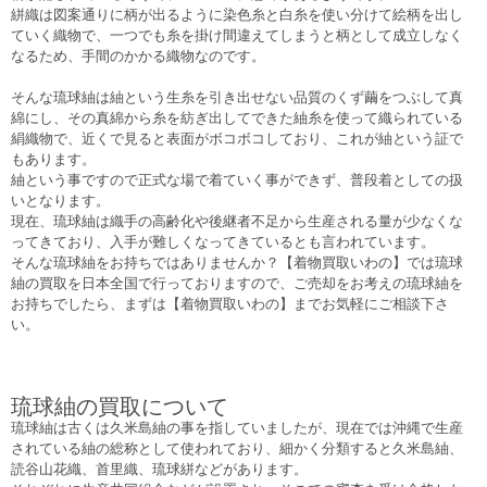
絣織は図案通りに柄が出るように染色糸と白糸を使い分けて絵柄を出し
ていく織物で、一つでも糸を掛け間違えてしまうと柄として成立しなく
なるため、手間のかかる織物なのです。
そんな琉球紬は紬という生糸を引き出せない品質のくず繭をつぶして真
綿にし、その真綿から糸を紡ぎ出してできた紬糸を使って織られている
絹織物で、近くで見ると表面がボコボコしており、これが紬という証で
もあります。
紬という事ですので正式な場で着ていく事ができず、普段着としての扱
いとなります。
現在、琉球紬は織手の高齢化や後継者不足から生産される量が少なくな
ってきており、入手が難しくなってきているとも言われています。
そんな琉球紬をお持ちではありませんか？【着物買取いわの】では琉球
紬の買取を日本全国で行っておりますので、ご売却をお考えの琉球紬を
お持ちでしたら、まずは【着物買取いわの】までお気軽にご相談下さ
い。
琉球紬の買取について
琉球紬は古くは久米島紬の事を指していましたが、現在では沖縄で生産
されている紬の総称として使われており、細かく分類すると久米島紬、
読谷山花織、首里織、琉球絣などがあります。