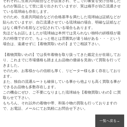
それぞれに生産共同組合などが設置され、そこでの審査を受け合格した
ものが製品として世に送り出されていますが、実は織手が自己流通させ
ている琉球紬も存在します。
そのため、生産共同組合などの合格基準を満たした琉球紬は証紙などが
貼られていますが、自己流通させている琉球紬の場合、明確な証紙など
はなく織手の名前などが記されている場合もあります。
先ほどもお話しましたが琉球紬は本州では見られない独特の絣模様が最
大の特徴ですので、ちょっと他とは雰囲気が違う紬がある・・・という
場合は、遠慮せずに【着物買取いわの】までご相談下さい。
【着物買取いわの】では長年着物を取り扱ってきた鑑定士が在籍してお
り、これまでに市場価格も踏まえお品物の価値を見抜いて買取を行って
きました。
そのため、お客様からの信頼も厚く、リピーター様も多く存在しており
ます。
また、独自の流通ルートも確保している事から他よりも高く買取る事が
できるお品物も多数存在します。
この機会にぜひ、ご不要になりました琉球紬を【着物買取いわの】に買
取らせて下さい。
もちろん、それ以外の着物や帯、和装小物の買取も行っておりますの
で、お電話、メールにてお気軽にお問合せ下さい。
一覧へ戻る→