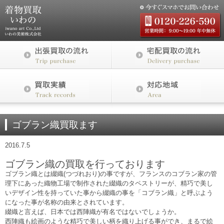
ゴブラン織買取ます
2016.7.5
ゴブラン織の買取を行っております
ゴブラン織とは綴織(つづれおり)の事ですが、フランスのコブラン家の管
理下にあった織物工場で制作された綴織のタペストリーが、精巧で美し
いデザイン性を持っていた事から綴織の事を「コブラン織」と呼ぶよう
になった事が名称の由来とされています。
綴織と言えば、日本では西陣織が有名ではないでしょうか。
西陣織も絵画のような精巧で美しい柄を織り上げる事ができ、まるで絵