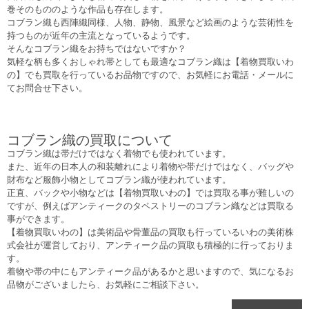
巻そのもののような作品も存在します。
コブラン織も西陣織同様、人物、静物、風景など絵画のような芸術性を
持つものが近年の主流となっているようです。
そんなコブラン織をお持ちではないですか？
気軽な柄も多くおしゃれ帯としても最適なコブラン織は【着物買取いわ
の】でも買取を行っているお品物ですので、お気軽にお電話・メールに
てお問合せ下さい。
コブラン織の買取について
コブラン織は帯だけではなく着物でも使われています。
また、近年の日本人の和装離れにより着物や帯だけではなく、バッグや
財布など服飾小物としてコブラン織が使われています。
正直、バックや小物などは【着物買取いわの】では買取る事が難しいの
ですが、例えばアンティークのタペストリーのコブラン織などは買取る
事ができます。
【着物買取いわの】は美術品や骨董品の買取も行っているいわの美術株
式会社が運営しており、アンティーク品の買取も積極的に行っておりま
す。
着物や帯の中にもアンティーク品があるかと思いますので、気になるお
品物がございましたら、お気軽にご相談下さい。