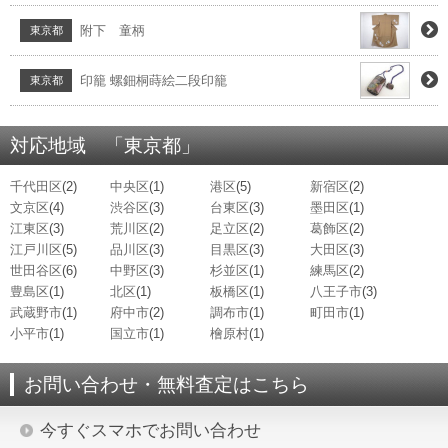
附下 童柄
東京都
印籠 螺鈿桐蒔絵二段印籠
東京都
対応地域 「東京都」
千代田区
(2)
中央区
(1)
港区
(5)
新宿区
(2)
文京区
(4)
渋谷区
(3)
台東区
(3)
墨田区
(1)
江東区
(3)
荒川区
(2)
足立区
(2)
葛飾区
(2)
江戸川区
(5)
品川区
(3)
目黒区
(3)
大田区
(3)
世田谷区
(6)
中野区
(3)
杉並区
(1)
練馬区
(2)
豊島区
(1)
北区
(1)
板橋区
(1)
八王子市
(3)
武蔵野市
(1)
府中市
(2)
調布市
(1)
町田市
(1)
小平市
(1)
国立市
(1)
檜原村
(1)
お問い合わせ・無料査定はこちら
今すぐスマホでお問い合わせ