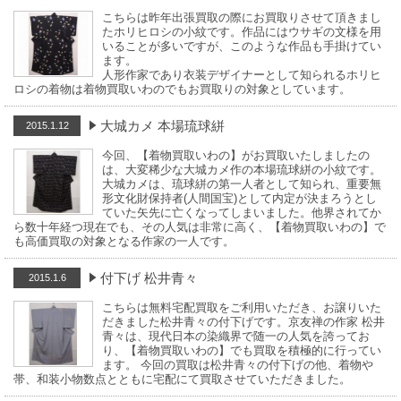
こちらは昨年出張買取の際にお買取りさせて頂きまし
たホリヒロシの小紋です。作品にはウサギの文様を用
いることが多いですが、このような作品も手掛けてい
ます。
人形作家であり衣装デザイナーとして知られるホリヒ
ロシの着物は着物買取いわのでもお買取りの対象としています。
大城カメ 本場琉球絣
2015.1.12
今回、【着物買取いわの】がお買取いたしましたの
は、大変稀少な大城カメ作の本場琉球絣の小紋です。
大城カメは、琉球絣の第一人者として知られ、重要無
形文化財保持者(人間国宝)として内定が決まろうとし
ていた矢先に亡くなってしまいました。他界されてか
ら数十年経つ現在でも、その人気は非常に高く、【着物買取いわの】で
も高価買取の対象となる作家の一人です。
付下げ 松井青々
2015.1.6
こちらは無料宅配買取をご利用いただき、お譲りいた
だきました松井青々の付下げです。京友禅の作家 松井
青々は、現代日本の染織界で随一の人気を誇ってお
り、【着物買取いわの】でも買取を積極的に行ってい
ます。 今回の買取は松井青々の付下げの他、着物や
帯、和装小物数点とともに宅配にて買取させていただきました。