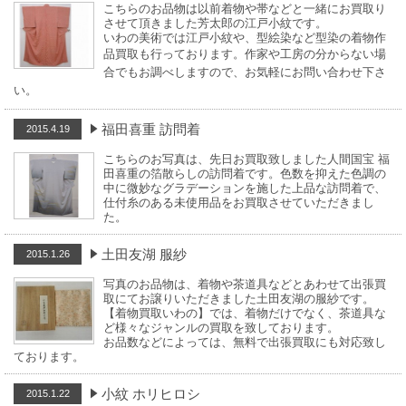
こちらのお品物は以前着物や帯などと一緒にお買取り
させて頂きました芳太郎の江戸小紋です。
いわの美術では江戸小紋や、型絵染など型染の着物作
品買取も行っております。
作家や工房の分からない場
合でもお調べしますので、お気軽にお問い合わせ下さ
い。
福田喜重 訪問着
2015.4.19
こちらのお写真は、先日お買取致しました人間国宝 福
田喜重の箔散らしの訪問着です。色数を抑えた色調の
中に微妙なグラデーションを施した上品な訪問着で、
仕付糸のある未使用品をお買取させていただきまし
た。
土田友湖 服紗
2015.1.26
写真のお品物は、着物や茶道具などとあわせて出張買
取にてお譲りいただきました土田友湖の服紗です。
【着物買取いわの】では、着物だけでなく、茶道具な
ど様々なジャンルの買取を致しております。
お品数などによっては、無料で出張買取にも対応致し
ております。
小紋 ホリヒロシ
2015.1.22