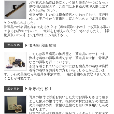
お写真のお品物は矢立という筆と墨壷が一つになった
携帯用の筆記具で、ご自宅にある蔵の整理の際に出て
きたお品物でした。
矢立が誕生したのは鎌倉時代といわれており、江戸時
代には実用性から芸術性に富んだものまで多種多様の
矢立が作られました。
骨董品の代名詞的存在である矢立は【着物買取いわの】でも買取る事の
できるお品物ですので、ご売却をお考えの矢立がございましたら、【着
物買取いわの】までお気軽にご相談下さい。
御所籠 和田鱗司
2014.5.15
こちらは和田鱗司の御所籠と、茶道具のセットです。
弊社は着物の買取業者ですが、茶道具や掛軸、骨董品
などの買取も行っています。
茶道を嗜まれている方の中にはお稽古用の着物や訪問
着等の着物をお持ちの方もいらっしゃるかと思いま
す。いわの美術なら茶道具を手放す際、一緒に着物をお買取りさせて頂
くことが可能です。
象牙根付 松山
2014.5.14
写真の根付は以前お伺いした先でお買取りさせて頂き
ました象牙の根付です。根付の素材には象牙の他に鹿
の角や動物の骨、黄楊や黒檀など堅い木を用いたもの
もあります。
日本では高円宮御夫妻が根付コレクターとして有名で