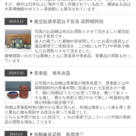
すが、根付は日本以上に海外で高く評価されている品で、価値ある品は
大英博物館やボストン美術館にも展示されています。
紫交趾唐草図台子皆具 高野昭阿弥
2014.5.12
写真のお品物は先日お買取りさせて頂きました紫交趾
の台子皆具です。
故人の着ていた着物や昔使用していたお茶の道具など
遺品整理でご依頼頂き、この他にも付下げや和装小物
などお買取りさせて頂きました。
着物買取いわのでは着物とともに茶道具や美術品、骨董品の買取も行っ
ています。
景泰藍 堆朱灰皿
2014.5.10
お写真のお品物は景泰藍の堆朱灰皿で、景泰藍とは中
国明朝時代の景泰年間に完成された七宝焼きの一種
で、銅に琺瑯(ほうろう)を塗って焼き、磨いて金メッ
キを施し、豊かな色彩と煌びやかで美しい民族的な模
様が特徴の焼き物です。
内側は景泰藍特有の鮮やかな青が見られ、外側は堆朱という漆を厚く塗
り重ねた物を彫刻する技法を使って灰皿でした。
どちらも中国で始まった技法で、いわの美術ではこういった中国の美術
品の買取を強化してります。
地釉象嵌花瓶 島岡達三
2014.5.6