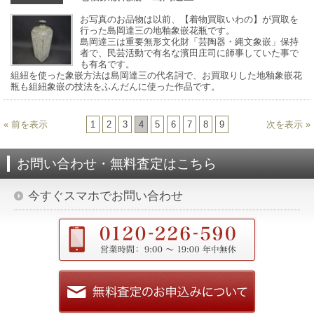
お写真のお品物は以前、【着物買取いわの】が買取を
行った島岡達三の地釉象嵌花瓶です。
島岡達三は重要無形文化財「芸陶器・縄文象嵌」保持
者で、民芸活動で有名な濱田庄司に師事していた事で
も有名です。
組紐を使った象嵌方法は島岡達三の代名詞で、お買取りした地釉象嵌花
瓶も組紐象嵌の技法をふんだんに使った作品です。
« 前を表示
1
2
3
4
5
6
7
8
9
次を表示 »
お問い合わせ・無料査定はこちら
今すぐスマホでお問い合わせ