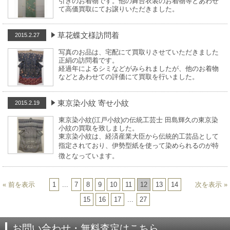
引きのお着物です。
他の舞台衣装のお着物等とあわせ
て高価買取にてお譲りいただきました。
草花蝶文様訪問着
2015.2.27
写真のお品は、宅配にて買取りさせていただきました
正絹の訪問着です。
経過年によるシミなどがみられましたが、他のお着物
などとあわせての評価にて買取を行いました。
東京染小紋 寄せ小紋
2015.2.19
東京染小紋(江戸小紋)の伝統工芸士 田島輝久の東京染
小紋の買取を致しました。
東京染小紋は、経済産業大臣から伝統的工芸品として
指定されており、
伊勢型紙を使って染められるのが特
徴となっています。
« 前を表示
1
...
7
8
9
10
11
12
13
14
次を表示 »
15
16
17
...
27
お問い合わせ・無料査定はこちら