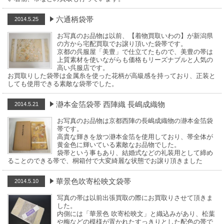
六通柄袋帯
2014.5.25
お写真のお品物は以前、【着物買取いわの】が新潟県
の方から宅配買取でお譲り頂いた袋帯です。
京都の呉服屋「美豊」で仕立てたもので、美豊の帯は
上質素材を使いながらも価格もリーズナブルと人気の
高い呉服店です。
お買取りした袋帯は金属糸を使った花柄が高級感を持っており、正装と
しても使用できる素敵な袋帯でした。
瀞本金箔袋帯 西陣織 長嶋成織物
2014.5.21
お写真のお品物は京都西陣の長嶋成織物の瀞本金箔袋
帯です。
高貴な輝きを放つ瀞本金箔を使用しており、帯全体が
黄金色に輝いている素敵なお品物でした。
袋帯という事もあり、結婚式などの礼装用として締め
ることのできる帯で、桐箱付で大変綺麗な状態でお譲り頂きました
華景色吹寄松映文袋帯
2014.5.10
写真の帯は以前出張買取の際にお買取りさせて頂きま
した。
内側には「華景色 吹寄松映文」と織込みがあり、松葉
や梅などの模様が置かれたすっきりとした配色の帯で