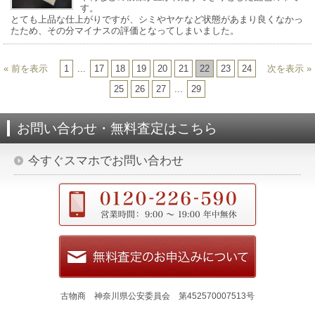
す。
とても上品な仕上がりですが、シミやヤケなど状態があまり良くなかっ
たため、その分マイナスの評価となってしまいました。
« 前を表示
1
...
17
18
19
20
21
22
23
24
次を表示 »
25
26
27
...
29
お問い合わせ・無料査定はこちら
今すぐスマホでお問い合わせ
古物商 神奈川県公安委員会 第452570007513号