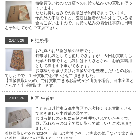
着物買取いわのでは店へのお持ち込みでの買取も行っ
ています。
ただお持ち込みでの買取は予約制で承っています。
予約外の来店ですと、査定担当者が席を外している場
合もございますので、お持ち込みの場合は事前に日時
を予約してからご来店下さい。
紬袋帯
2014.5.26
お写真のお品物は紬の袋帯です。
袋帯は礼装としても使用できますが、今回お買取りし
た紬の袋帯ですと礼装には不向きとされ、お洒落義用
として着用する事ができます。
お母様から譲り受けた着物や帯を整理したいとのお話
でしたので、出張買取でお伺いさせて頂きました。
【着物買取いわの】では買取できるお品物が沢山ある場合、日本全国ど
こへでも出張買取致します。
帯 牛首紬
2014.5.26
こちらは以前東京都中野区のお客様よりお買取りさせ
て頂きました牛首紬の帯です。
お引っ越しのために荷物の整理をされていたそうで、
買い取れるものは全て買い取って欲しいとご依頼頂き
ました。
着物買取いわのではお引っ越しの片付けや、ご実家の整理などで出た古
い着物、帯などの買取も行っています。